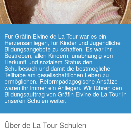
Für Gräfin Elvine de La Tour war es ein
Herzensanliegen, für Kinder und Jugendliche
Bildungsangebote zu schaffen. Es war ihr
Bestreben, allen Kindern, unabhängig von
Herkunft und sozialem Status den
Schulbesuch und damit die bestmögliche
Teilhabe am gesellschaftlichen Leben zu
ermöglichen. Reformpädagogische Ansätze
waren ihr immer ein Anliegen. Wir führen den
Bildungsauftrag von Gräfin Elvine de La Tour in
unseren Schulen weiter.
Über de La Tour Schulen